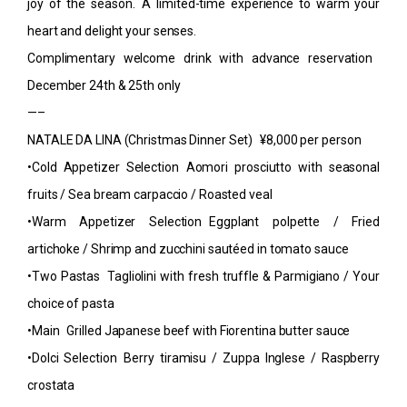
joy of the season. A limited-time experience to warm your
heart and delight your senses.
Complimentary welcome drink with advance reservation
December 24th & 25th only
—–
NATALE DA LINA (Christmas Dinner Set) ¥8,000 per person
•Cold Appetizer Selection Aomori prosciutto with seasonal
fruits / Sea bream carpaccio / Roasted veal
•Warm Appetizer Selection Eggplant polpette / Fried
artichoke / Shrimp and zucchini sautéed in tomato sauce
•Two Pastas Tagliolini with fresh truffle & Parmigiano / Your
choice of pasta
•Main Grilled Japanese beef with Fiorentina butter sauce
•Dolci Selection Berry tiramisu / Zuppa Inglese / Raspberry
crostata