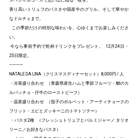
スペシャルコースで思い出に残る一夜を。
香り高いトリュフのパスタや国産牛のグリル、そして華やか
なドルチェまで。
この季節だけの特別な味わいを、心ゆくまでお楽しみくださ
い。
今なら事前予約で乾杯ドリンクをプレゼント。 12月24日・
25日限定。
————
NATALE DA LINA（クリスマスディナーセット）8,000円 / 人
・冷菜盛り合わせ （青森県産生ハムと季節フルーツ・鯛のカ
ルパッチョ・仔牛のローストビーフ）
・温菜盛り合わせ （茄子のポルペット・アーティチョークの
フリット・エビとズッキーニのトマトソテー）
・パスタ2種 （フレッシュトリュフとパルミジャーノ タリオ
リーニ／お好きなパスタ）